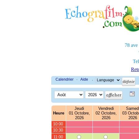
78 ave
Tel
Reto
Calendrier
·
Aide
·
Jeudi
Vendredi
Samed
Heure
01 Octobre,
02 Octobre,
03 Octob
2026
2026
2026
10:00
10:30
11:00