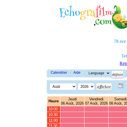
78 ave
Tel
Reto
Calendrier
·
Aide
·
Jeudi
Vendredi
Samedi
Heure
06 Août, 2026
07 Août, 2026
08 Août, 2
10:00
10:30
11:00
11:30