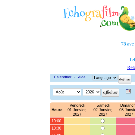
78 ave
Tel
Reto
Calendrier
·
Aide
·
Vendredi
Samedi
Dimanc
Heure
01 Janvier,
02 Janvier,
03 Janvie
2027
2027
2027
10:00
10:30