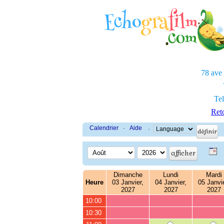
78 ave
Tel
Reto
Calendrier
·
Aide
·
Dimanche
Lundi
Mardi
Heure
03 Janvier,
04 Janvier,
05 Janvie
2027
2027
2027
10:00
10:30