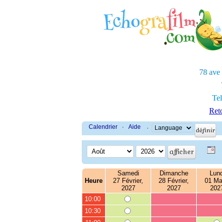
78 ave
Tel
Reto
Calendrier
·
Aide
·
Samedi
Dimanche
Lund
Heure
27 Février,
28 Février,
01 Ma
2027
2027
202
10:00
10:30