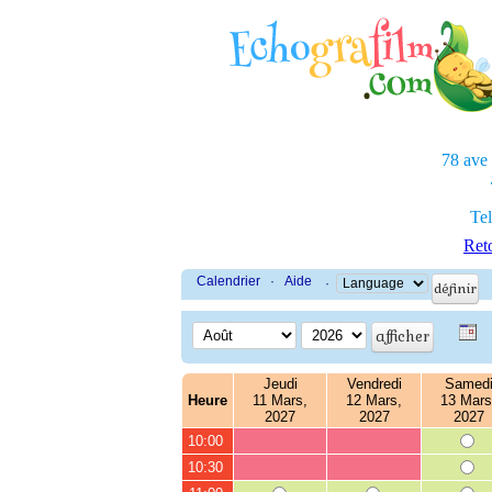
78 ave
Tel
Reto
Calendrier
·
Aide
·
Jeudi
Vendredi
Samed
Heure
11 Mars,
12 Mars,
13 Mars
2027
2027
2027
10:00
10:30