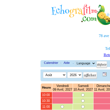
78 ave
Tel
Reto
Calendrier
·
Aide
·
Vendredi
Samedi
Dimanch
Heure
09 Avril, 2027
10 Avril, 2027
11 Avril, 2
10:00
10:30
11:00