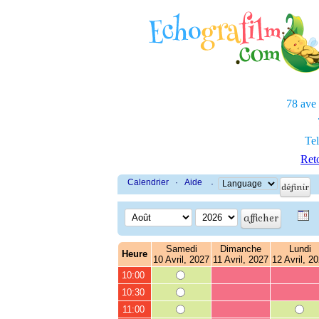
78 ave
Tel
Reto
Calendrier
·
Aide
·
Samedi
Dimanche
Lundi
Heure
10 Avril, 2027
11 Avril, 2027
12 Avril, 2
10:00
10:30
11:00