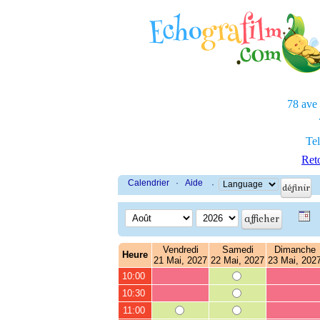
78 ave
Tel
Reto
Calendrier
·
Aide
·
Vendredi
Samedi
Dimanche
Heure
21 Mai, 2027
22 Mai, 2027
23 Mai, 202
10:00
10:30
11:00