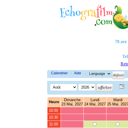
78 ave
Tel
Reto
Calendrier
·
Aide
·
Dimanche
Lundi
Mardi
Heure
23 Mai, 2027
24 Mai, 2027
25 Mai, 202
10:00
10:30
11:00