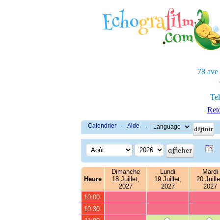
78 ave
Tel
Reto
Calendrier
·
Aide
·
Dimanche
Lundi
Mardi
Heure
18 Juillet,
19 Juillet,
20 Juille
2027
2027
2027
10:00
10:30