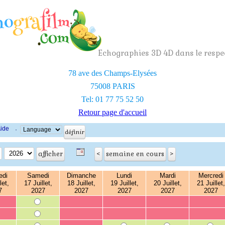
Echographies 3D 4D dans le respec
78 ave des Champs-Elysées
75008 PARIS
Tel: 01 77 75 52 50
Retour page d'accueil
ide
·
edi
Samedi
Dimanche
Lundi
Mardi
Mercredi
let,
17 Juillet,
18 Juillet,
19 Juillet,
20 Juillet,
21 Juillet,
7
2027
2027
2027
2027
2027