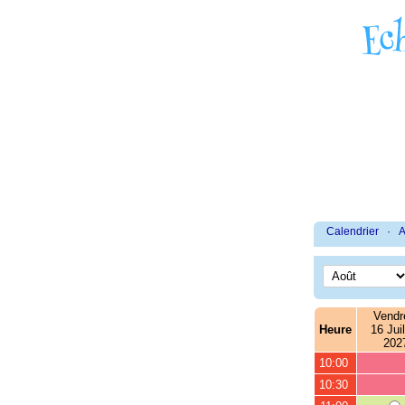
Calendrier
·
A
Vendr
Heure
16 Juil
202
10:00
10:30