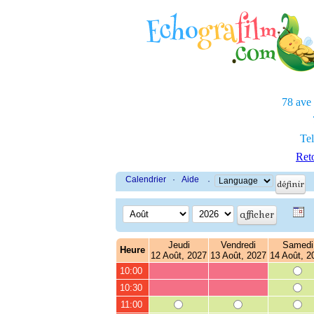
78 ave
Tel
Reto
Calendrier
·
Aide
·
Jeudi
Vendredi
Samedi
Heure
12 Août, 2027
13 Août, 2027
14 Août, 2
10:00
10:30
11:00