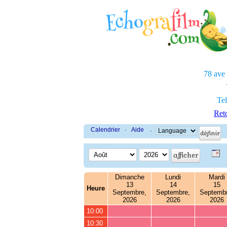
78 ave
Tel
Reto
Calendrier
·
Aide
·
Dimanche
Lundi
Mardi
13
14
15
Heure
Septembre,
Septembre,
Septembr
2026
2026
2026
10:00
10:30