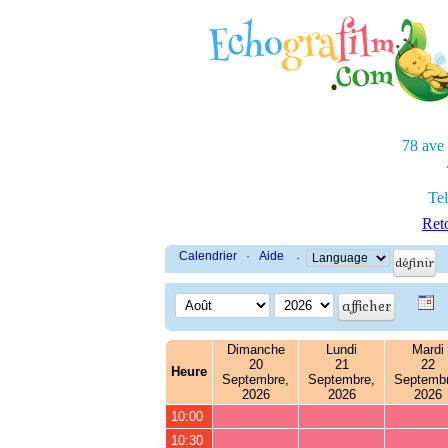
78 ave
Tel
Reto
Calendrier
·
Aide
·
Dimanche
Lundi
Mardi
20
21
22
Heure
Septembre,
Septembre,
Septembr
2026
2026
2026
10:00
10:30