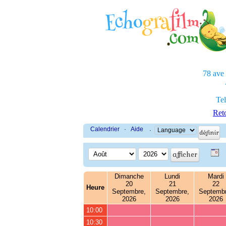
78 ave
Tel
Reto
Calendrier
·
Aide
·
Dimanche
Lundi
Mardi
20
21
22
Heure
Septembre,
Septembre,
Septembr
2026
2026
2026
10:00
10:30